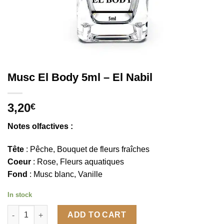
Musc El Body 5ml – El Nabil
3,20
€
Notes olfactives :
Tête
: Pêche, Bouquet de fleurs fraîches
Coeur
: Rose, Fleurs aquatiques
Fond
: Musc blanc, Vanille
In stock
Musc El Body 5ml - El Nabil quantity
ADD TO CART